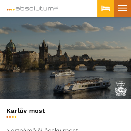
Karlův most
Nejznámější český most