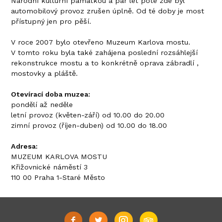
Národní kulturní památkou a pár let poté zde byl
automobilový provoz zrušen úplně. Od té doby je most
přístupný jen pro pěší.
V roce 2007 bylo otevřeno Muzeum Karlova mostu.
V tomto roku byla také zahájena poslední rozsáhlejší
rekonstrukce mostu a to konkrétně oprava zábradlí ,
mostovky a pláště.
Otevírací doba muzea:
pondělí až neděle
letní provoz (květen-září) od 10.00 do 20.00
zimní provoz (říjen-duben) od 10.00 do 18.00
Adresa:
MUZEUM KARLOVA MOSTU
Křižovnické náměstí 3
110 00 Praha 1-Staré Město