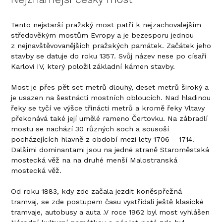
Tento nejstarší pražský most patří k nejzachovalejším
středověkým mostům Evropy a je bezesporu jednou
z nejnavštěvovanějších pražských památek. Začátek jeho
stavby se datuje do roku 1357. Svůj název nese po císaři
Karlovi IV, který položil základní kámen stavby.
Most je přes pět set metrů dlouhý, deset metrů široký a
je usazen na šestnácti mostních obloucích. Nad hladinou
řeky se tyčí ve výšce třinácti metrů a kromě řeky Vltavy
překonává také její umělé rameno Čertovku. Na zábradlí
mostu se nachází 30 různých soch a sousoší
pocházejících hlavně z období mezi lety 1706 – 1714.
Dalšími dominantami jsou na jedné straně Staroměstská
mostecká věž na na druhé menší Malostranská
mostecká věž.
Od roku 1883, kdy zde začala jezdit koněspřežná
tramvaj, se zde postupem času vystřídali ještě klasické
tramvaje, autobusy a auta .V roce 1962 byl most vyhlášen