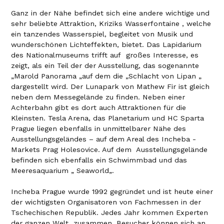
Ganz in der Nähe befindet sich eine andere wichtige und
sehr beliebte Attraktion, Kriziks Wasserfontaine , welche
ein tanzendes Wasserspiel, begleitet von Musik und
wunderschönen Lichteffekten, bietet. Das Lapidarium
des Nationalmuseums trifft auf großes Interesse, es
zeigt, als ein Teil der der Ausstellung, das sogenannte
„Marold Panorama „auf dem die „Schlacht von Lipan „
dargestellt wird. Der Lunapark von Mathew Fir ist gleich
neben dem Messegelände zu finden. Neben einer
Achterbahn gibt es dort auch Attraktionen für die
Kleinsten. Tesla Arena, das Planetarium und HC Sparta
Prague liegen ebenfalls in unmittelbarer Nähe des
Ausstellungsgeländes – auf dem Areal des Incheba -
Markets Prag Holesovice. Auf dem Ausstellungsgelände
befinden sich ebenfalls ein Schwimmbad und das
Meeresaquarium „ Seaworld„.
Incheba Prague wurde 1992 gegründet und ist heute einer
der wichtigsten Organisatoren von Fachmessen in der
Tschechischen Republik. Jedes Jahr kommen Experten
der ganzen Welt zusammen .Besucher können sich an